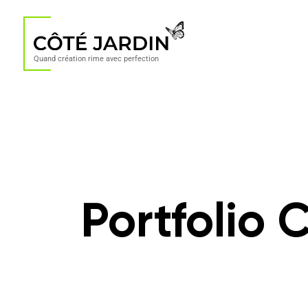
Quand création rime avec perfection
Portfolio 