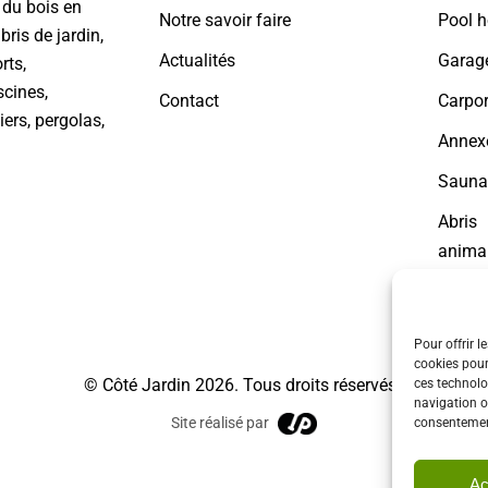
n du bois en
Notre savoir faire
Pool 
bris de jardin,
Actualités
Garag
rts,
scines,
Contact
Carpor
iers, pergolas,
Annex
Sauna
Abris
animal
Jardin
Pour offrir l
cookies pour
© Côté Jardin 2026. Tous droits réservés.
ces technolo
navigation ou
Site réalisé par
consentement
Ac